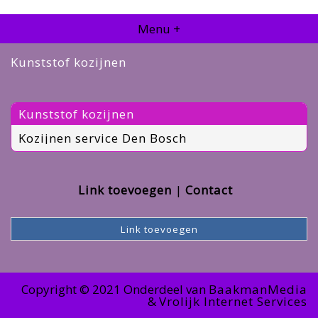
Menu +
Kunststof kozijnen
Kunststof kozijnen
Kozijnen service Den Bosch
Link toevoegen
Contact
Link toevoegen
Copyright © 2021 Onderdeel van
BaakmanMedia
&
Vrolijk Internet Services